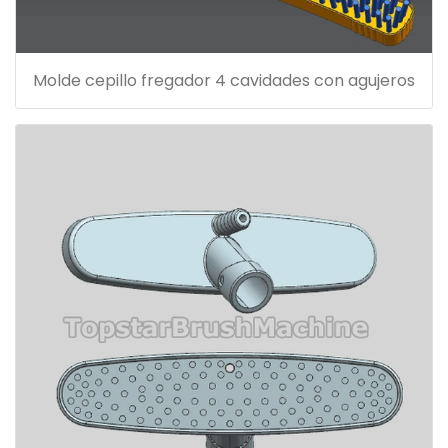
Molde cepillo fregador 4 cavidades con agujeros