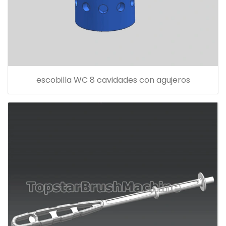
escobilla WC 8 cavidades con agujeros