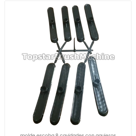
molde escoba 8 cavidades con agujeros