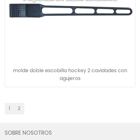
molde doble escobilla hockey 2 cavidades con
agujeros
1
2
SOBRE NOSOTROS