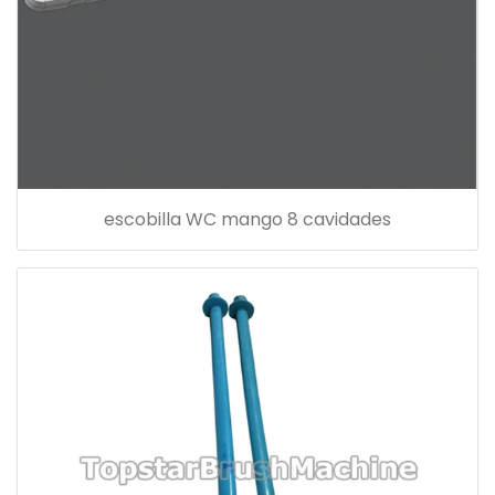
escobilla WC mango 8 cavidades