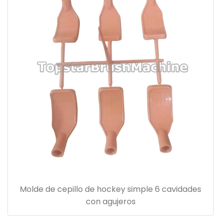
Molde de cepillo de hockey simple 6 cavidades
con agujeros