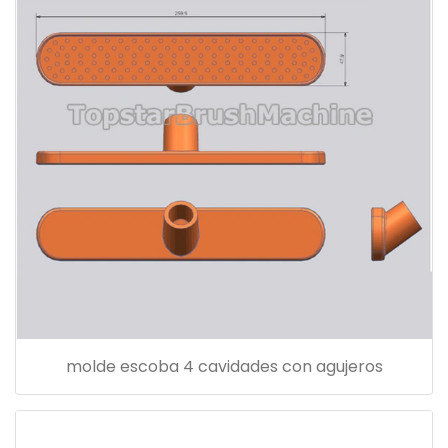
molde escoba 4 cavidades con agujeros