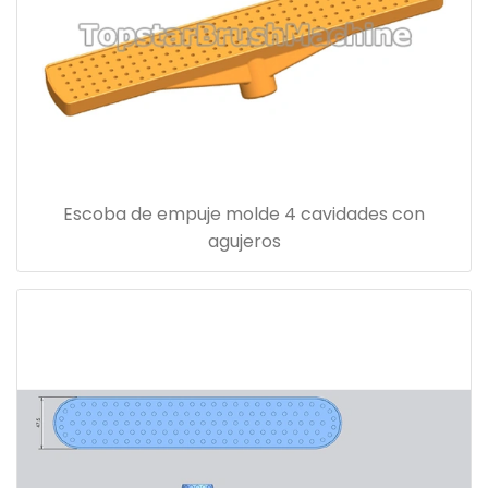
Escoba de empuje molde 4 cavidades con
agujeros