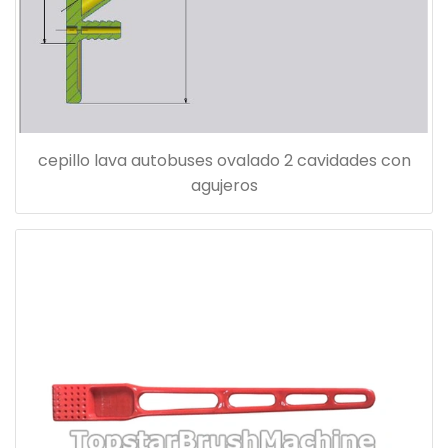
cepillo lava autobuses ovalado 2 cavidades con
agujeros