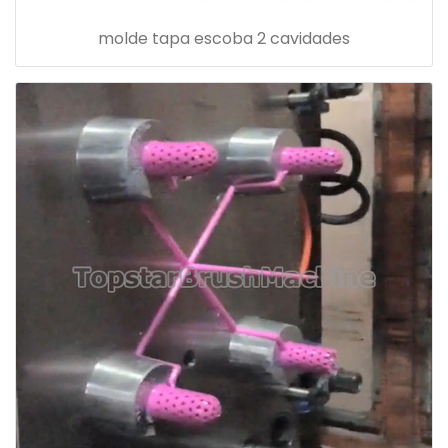
molde tapa escoba 2 cavidades