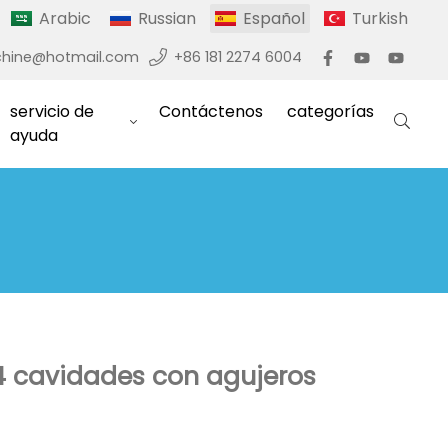
Arabic
Russian
Español
Turkish
hine@hotmail.com
+86 181 2274 6004
servicio de
Contáctenos
categorías
ayuda
 4 cavidades con agujeros