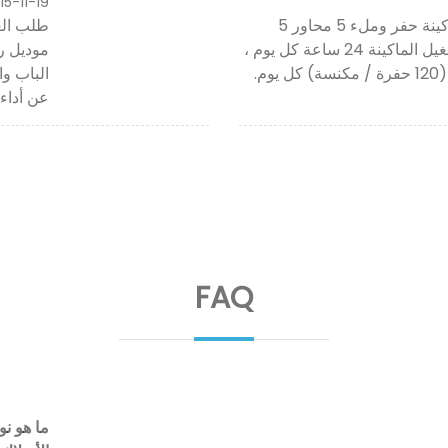
15-11-19
طلبت شركة DAYR العميلة البيروفية ماكينة حفر وملء 5 محاور 5
رؤوس TG12 لإنتاج مكانس زاوية. يتم تشغيل الماكينة 24 ساعة كل يوم ،
الباب وا
عن أداء 
FAQ
ما هو ن