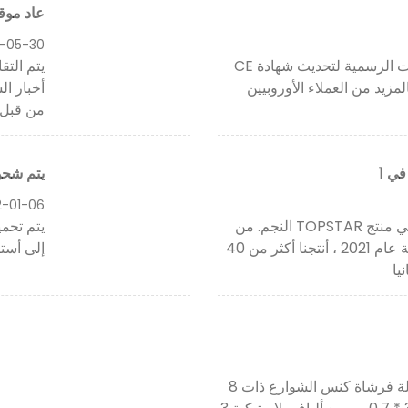
عاد موقع الويب chine.com
-05-30
لقد تقدمنا ​​بطلب إلى هيئة إصدار الشهادات الرسمية لتحديث شهادة CE
يتم التق
لمزيد من العملاء الأوروبيين
أخبار ا
من قبل ع
يتم شحن آلة حفر
2-01-06
آلة الحفر والتعبئة ذات 8 محاور 3 في 1 هي منتج TOPSTAR النجم. من
أول آلة تم إنتاجها في عام 2016 حتى نهاية عام 2021 ، أنتجنا أكثر من 40
إلى أسترا
يا
لقد أجرينا بعض الاختبارات الصعبة على آلة فرشاة كنس الشوارع ذات 8