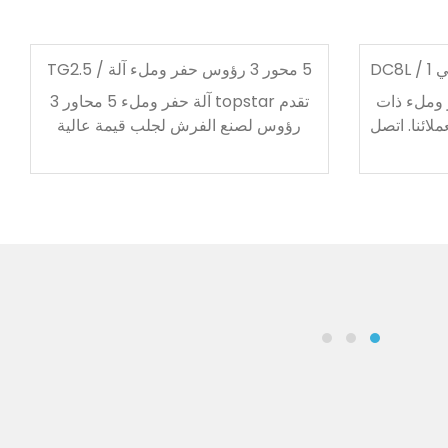
5 محور 3 رؤوس حفر وملء آلة / TG2.5
 وملء ذات
تقدم topstar آلة حفر وملء 5 محاور 3
ودة لعملائنا. اتصل
رؤوس لصنع الفرش لجلب قيمة عالية
اتنا.
للعملاء. تتوفر خدمة OEM ، فلا تتردد في
الاتصال بنا.