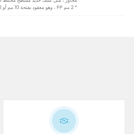
* 2 مم PP ، وهو معقود بفتحة 10 مم أو 12 مم. معنقدة عند 45 درجة ، و