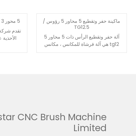
ماكينة حفر وتقطيع 5 محاور 5 رؤوس /
5 محور 3 رؤوس حفر وملء آلة / TG3
TG12.5
تقدم شركة
آلة حفر وتقطيع الرأس ذات 5 محاور 5
الأحذية ع
tg12 هي آلة فرشاة للمكانس ، مكانس
وميزانيات
الدفع ، فرش السيارة ، إلخ. إذا كنت مهتمًا
لمعر
بأي من منتجاتنا ، فلا تتردد في الاتصال بنا.
star CNC Brush Machine
Limited