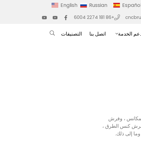
English
Russian
Españo
+86 181 2274 6004
cncbr
عم الخدمة
اتصل بنا
التصنيفات
رئيسية هي آلة حفر وملء 5 محاور 5 رؤوس ، وآلة حفر وملء 5 محاور 3 للمكانس ، وفرش
فرش الطبق وغيرها من الفرش المنزلية ، وآلة حفر وملء 8 محاور 3 في 1 لفرش كنس الطرق ،
ما إلى ذلك.