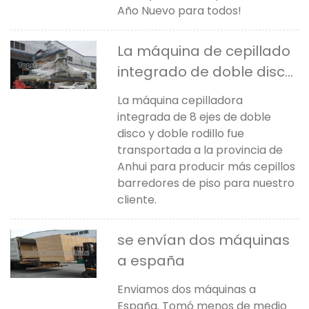
Año Nuevo para todos!
La máquina de cepillado
integrado de doble disco
y doble rodillo de 8 ejes
La máquina cepilladora
fue transportada a Anhui,
integrada de 8 ejes de doble
China
disco y doble rodillo fue
transportada a la provincia de
Anhui para producir más cepillos
barredores de piso para nuestro
cliente.
se envían dos máquinas
a españa
Enviamos dos máquinas a
España. Tomó menos de medio