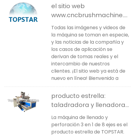
el sitio web
www.cncbrushmachine.c
om vuelve a estar en
Todas las imágenes y videos de
línea
la máquina se toman en especie,
y las noticias de la compañía y
los casos de aplicación se
derivan de tomas reales y el
intercambio de nuestros
clientes. ¡El sitio web ya está de
nuevo en línea! Bienvenido a
producto estrella:
taladradora y llenadora 3
en 1 de 8 ejes
La máquina de llenado y
perforación 3 en 1 de 8 ejes es el
producto estrella de TOPSTAR.