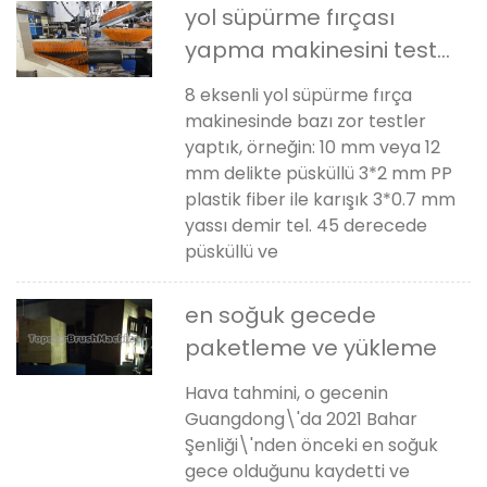
yol süpürme fırçası
yapma makinesini test
edin
8 eksenli yol süpürme fırça
makinesinde bazı zor testler
yaptık, örneğin: 10 mm veya 12
mm delikte püsküllü 3*2 mm PP
plastik fiber ile karışık 3*0.7 mm
yassı demir tel. 45 derecede
püsküllü ve
en soğuk gecede
paketleme ve yükleme
Hava tahmini, o gecenin
Guangdong\'da 2021 Bahar
Şenliği\'nden önceki en soğuk
gece olduğunu kaydetti ve