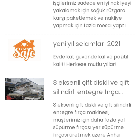
işçilerimiz sadece en iyi nakliyeyi
yakalamak için soğuk rüzgara
karşı paketlemek ve nakliye
yapmak için fazla mesai yaptı
yeni yıl selamları 2021
Evde kal, güvende kal ve pozitif
kal!!! Herkese mutlu yıllar!
8 eksenli çift diskli ve çift
silindirli entegre fırça
makinesi anhui çin'e
8 eksenli çift diskli ve çift silindirli
taşındı
entegre fırça makinesi,
müşterimiz için daha fazla yol
süpürme fırçası yer süpürme
fırçası üretmek üzere Anhui