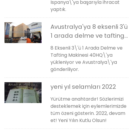
İspanya\'ya başarıyla ihracat
yaptık.
Avustralya'ya 8 eksenli 3'ü
1 arada delme ve tafting
makinesi gönderildi
8 Eksenli 3\'ü 1 Arada Delme ve
Tafting Makinesi 40HQ\'ya
yükleniyor ve Avustralya\'ya
gönderiliyor.
yeni yıl selamları 2022
Yürütme anahtardır! Sözlerimizi
desteklemek için eylemlerimizde
tüm özeni gösterin. 2022, devam
et! Yeni Yılın Kutlu Olsun!