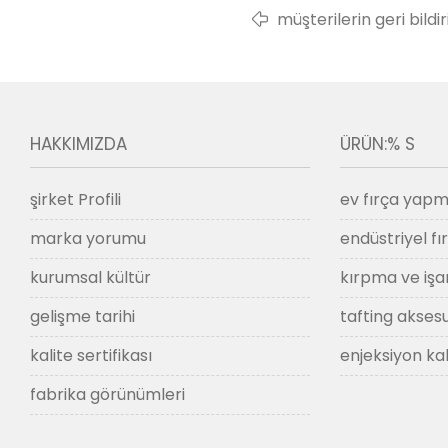
müşterilerin geri bildir
HAKKIMIZDA
ÜRÜN:% S
şirket Profili
ev fırça yapm
marka yorumu
endüstriyel f
kurumsal kültür
kırpma ve işa
gelişme tarihi
tafting aksesu
kalite sertifikası
enjeksiyon kal
fabrika görünümleri