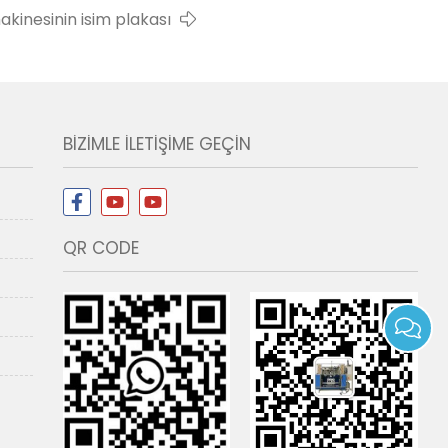
akinesinin isim plakası
BIZIMLE ILETIŞIME GEÇIN
QR CODE