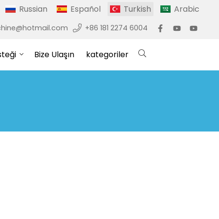
Russian
Español
Turkish
Arabic
hine@hotmail.com
+86 181 2274 6004
steği
Bize Ulaşın
kategoriler