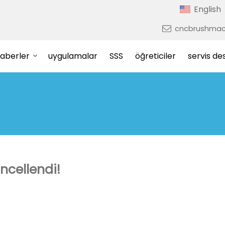
English
cncbrushmac
aberler
uygulamalar
SSS
öğreticiler
servis de
üncellendi!