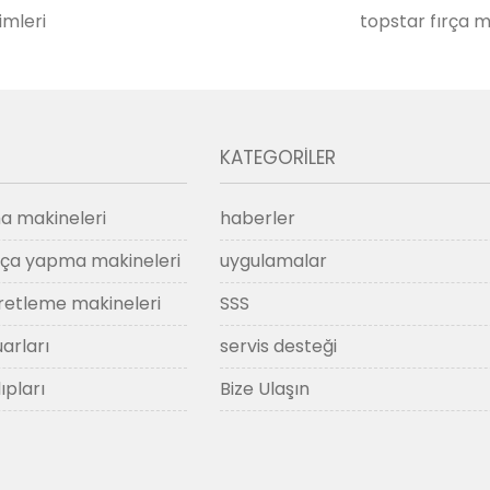
imleri
topstar fırça m
KATEGORILER
a makineleri
haberler
ırça yapma makineleri
uygulamalar
retleme makineleri
SSS
arları
servis desteği
ıpları
Bize Ulaşın