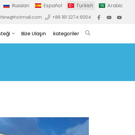
Russian
Español
Turkish
Arabic
hine@hotmail.com
+86 181 2274 6004
steği
Bize Ulaşın
kategoriler