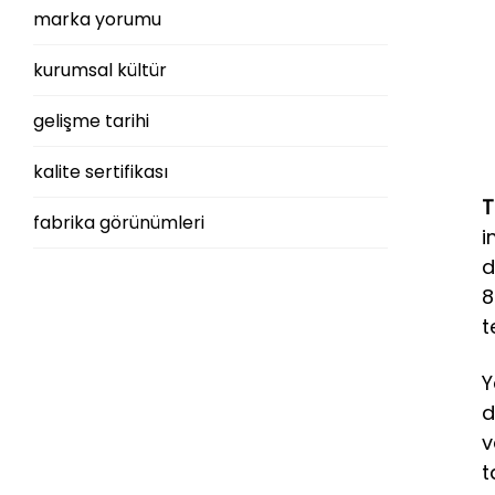
marka yorumu
kurumsal kültür
gelişme tarihi
kalite sertifikası
T
fabrika görünümleri
i
d
8
t
Y
d
v
t