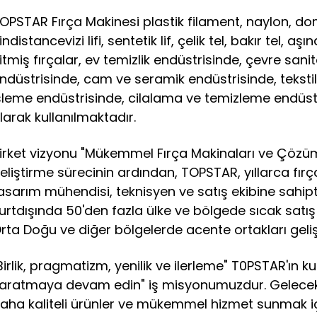
OPSTAR Fırça Makinesi plastik filament, naylon, domuz 
indistancevizi lifi, sentetik lif, çelik tel, bakır tel, a
itmiş fırçalar, ev temizlik endüstrisinde, çevre san
ndüstrisinde, cam ve seramik endüstrisinde, tekst
şleme endüstrisinde, cilalama ve temizleme endüst
larak kullanılmaktadır.
irket vizyonu "Mükemmel Fırça Makinaları ve Çözümler
eliştirme sürecinin ardından, TOPSTAR, yıllarca fır
asarım mühendisi, teknisyen ve satış ekibine sahipti
urtdışında 50'den fazla ülke ve bölgede sıcak sat
rta Doğu ve diğer bölgelerde acente ortakları geli
Birlik, pragmatizm, yenilik ve ilerleme" T0PSTAR'ın k
aratmaya devam edin" iş misyonumuzdur. Gelecekt
aha kaliteli ürünler ve mükemmel hizmet sunmak içi