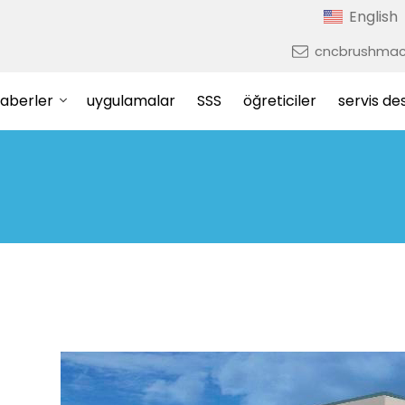
English
cncbrushmac
aberler
uygulamalar
SSS
öğreticiler
servis de