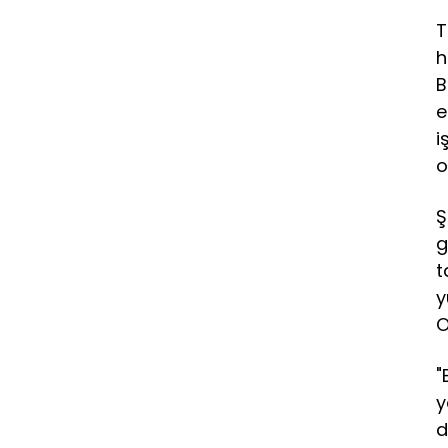
T
h
B
e
i
o
Ş
g
t
y
O
"
y
d