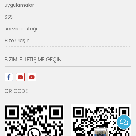
uygulamalar
SSS
servis desteği
Bize Ulaşın
BIZIMLE ILETIŞIME GEÇIN
QR CODE