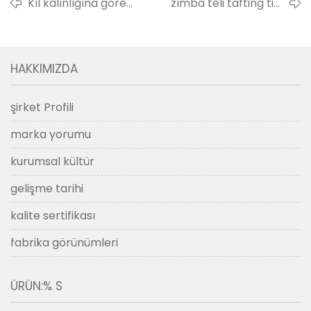
Kıl kalınlığına göre
zımba teli tafting tipi
kıl seçici ve tutucu
nedir? zımba teli tafting
nasıl keskinleştirilir?
tipinin güçlü ve zayıf
yönleri.
HAKKIMIZDA
şirket Profili
marka yorumu
kurumsal kültür
gelişme tarihi
kalite sertifikası
fabrika görünümleri
ÜRÜN:% S