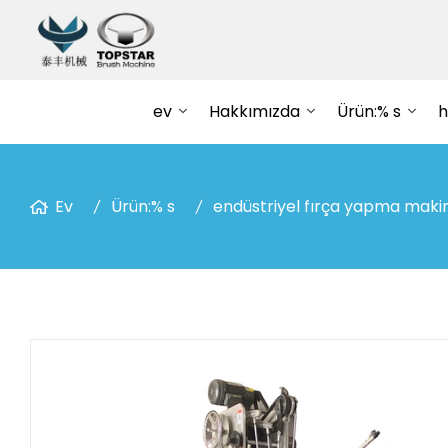
ev
Hakkımızda
Ürün:% s
h
Ev
Ürün:% s
endüstriyel fırça yapma makin