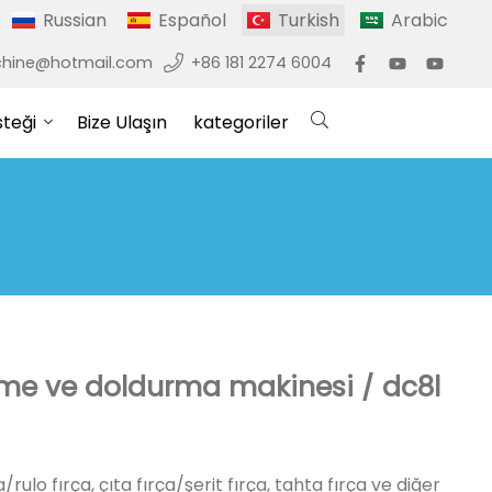
Russian
Español
Turkish
Arabic
hine@hotmail.com
+86 181 2274 6004
steği
Bize Ulaşın
kategoriler
lme ve doldurma makinesi / dc8l
ça/rulo fırça, çıta fırça/şerit fırça, tahta fırça ve diğer