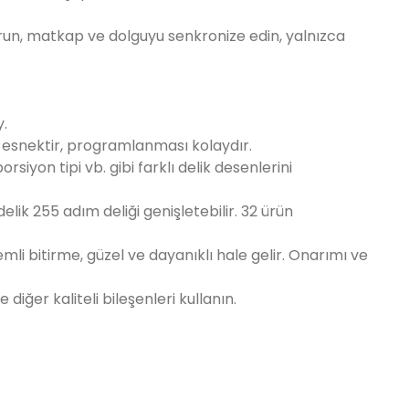
urun, matkap ve dolguyu senkronize edin, yalnızca
y.
ve esnektir, programlanması kolaydır.
rsiyon tipi vb. gibi farklı delik desenlerini
delik 255 adım deliği genişletebilir. 32 ürün
emli bitirme, güzel ve dayanıklı hale gelir. Onarımı ve
ğer kaliteli bileşenleri kullanın.