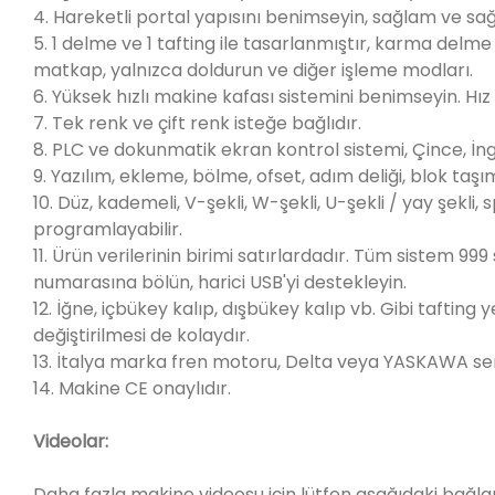
4. Hareketli portal yapısını benimseyin, sağlam ve sağ
5. 1 delme ve 1 tafting ile tasarlanmıştır, karma del
matkap, yalnızca doldurun ve diğer işleme modları.
6. Yüksek hızlı makine kafası sistemini benimseyin. Hız
7. Tek renk ve çift renk isteğe bağlıdır.
8. PLC ve dokunmatik ekran kontrol sistemi, Çince, İngi
9. Yazılım, ekleme, bölme, ofset, adım deliği, blok taş
10. Düz, kademeli, V-şekli, W-şekli, U-şekli / yay şekli, 
programlayabilir.
11. Ürün verilerinin birimi satırlardadır. Tüm sistem 999
numarasına bölün, harici USB'yi destekleyin.
12. İğne, içbükey kalıp, dışbükey kalıp vb. Gibi tafting
değiştirilmesi de kolaydır.
13. İtalya marka fren motoru, Delta veya YASKAWA servo
14. Makine CE onaylıdır.
Videolar:
Daha fazla makine videosu için lütfen aşağıdaki bağlant