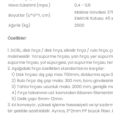
Hava tüketimi (mpa.)
0,4 - 0,6
Makine Gövdesi: 370
Boyutlar (U*G*Y, cm)
Elektrik Kutusu: 45 
Ağırlık (kg)
2500
Özellikler:
1. DC8L, disk fırça / disk fırça, silindir fırça / rulo fırç
makinesidir. Yol süpürme fırçası, yan fırça, yer süpürm
süpürme fırçası, yol süpürgesi, yol süpürme fırçası, temizli
2. Aşağıdaki fırça özellikleri standartlarını karşılar:
1) Disk fırçası: dış çap max.700mm, doldurma açısı 
2) Rulo fırça: dış çap maks. 300 mm, boru gövdesin
3) Tahta fırçası: uzunluk maks. 2000 mm, genişlik 
4) Fırça tabanının üst kısmından itibaren filamenti
5) Delik çapı: 6mm-12mm.
3. Kıl konveyör, yüksek işleme hassasiyeti ve iyi sızdırm
bir şekilde azaltılabilir. Ayrıca, 3*2mm PP büyük fiber, 