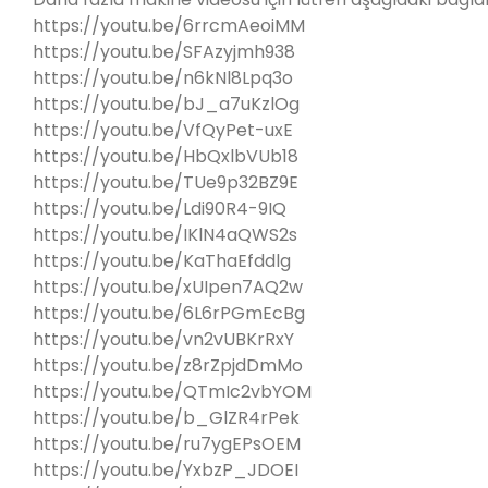
https://youtu.be/6rrcmAeoiMM
https://youtu.be/SFAzyjmh938
https://youtu.be/n6kNl8Lpq3o
https://youtu.be/bJ_a7uKzlOg
https://youtu.be/VfQyPet-uxE
https://youtu.be/HbQxlbVUb18
https://youtu.be/TUe9p32BZ9E
https://youtu.be/Ldi90R4-9IQ
https://youtu.be/IKlN4aQWS2s
https://youtu.be/KaThaEfddlg
https://youtu.be/xUIpen7AQ2w
https://youtu.be/6L6rPGmEcBg
https://youtu.be/vn2vUBKrRxY
https://youtu.be/z8rZpjdDmMo
https://youtu.be/QTmIc2vbYOM
https://youtu.be/b_GlZR4rPek
https://youtu.be/ru7ygEPsOEM
https://youtu.be/YxbzP_JDOEI