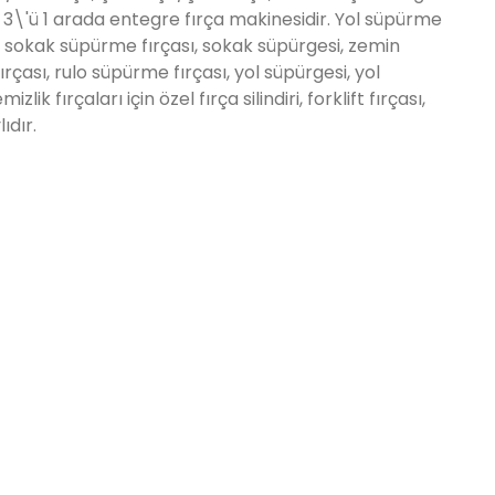
n 3\'ü 1 arada entegre fırça makinesidir. Yol süpürme
sı, sokak süpürme fırçası, sokak süpürgesi, zemin
ırçası, rulo süpürme fırçası, yol süpürgesi, yol
zlik fırçaları için özel fırça silindiri, forklift fırçası,
ıdır.