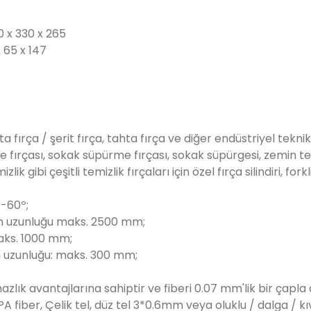
 x 330 x 265
x 65 x 147
a, çıta fırça / şerit fırça, tahta fırça ve diğer endüstriyel tek
e fırçası, sokak süpürme fırçası, sokak süpürgesi, zemin tem
k gibi çeşitli temizlik fırçaları için özel fırça silindiri, fork
0-60º;
in uzunluğu maks. 2500 mm;
maks. 1000 mm;
n uzunluğu: maks. 300 mm;
azlık avantajlarına sahiptir ve fiberi 0.07 mm'lik bir çapla d
PA fiber, Çelik tel, düz tel 3*0.6mm veya oluklu / dalga / kı