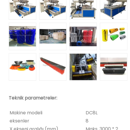
Teknik parametreler:
Makine modeli
DC8L
eksenler
8
X ekseni aralığı (mm)
Maks. 3000 * 2