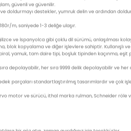
lam, güvenli ve güvenilir.
me ve doldurmayı destekler, yumruk delin ve ardından dold
 180r/m, saniyede 1-3 deliğe ulaşır.
lizce ve İspanyolca gibi çoklu dil sürümü, anlaşılması kola
ıma, blok kopyalama ve diğer işlevlere sahiptir. Kullanışlı 
spiral, yamuk, tam daire tipi, boşluk tipinden kaçınma, eşit po
 sıra depolayabilir, her sıra 9999 delik depolayabilir ve her 
 yedek parçaları standartlaştırılmış tasarımlardır ve çok işl
 motor ve sürücü, ithal marka rulman, Schneider röle ve di
ılara bir göz atın, zaman ayırdığınız için teşekkürler.