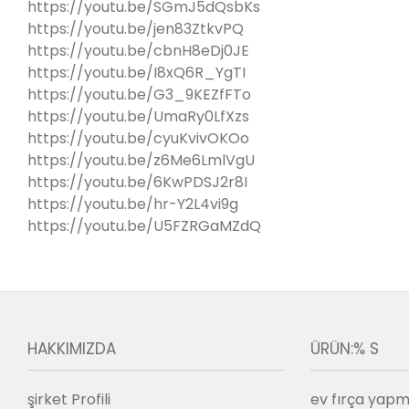
https://youtu.be/SGmJ5dQsbKs
https://youtu.be/jen83ZtkvPQ
https://youtu.be/cbnH8eDj0JE
https://youtu.be/I8xQ6R_YgTI
https://youtu.be/G3_9KEZfFTo
https://youtu.be/UmaRy0LfXzs
https://youtu.be/cyuKvivOKOo
https://youtu.be/z6Me6LmlVgU
https://youtu.be/6KwPDSJ2r8I
https://youtu.be/hr-Y2L4vi9g
https://youtu.be/U5FZRGaMZdQ
HAKKIMIZDA
ÜRÜN:% S
şirket Profili
ev fırça yapm