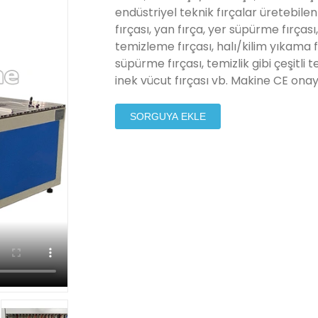
endüstriyel teknik fırçalar üretebile
fırçası, yan fırça, yer süpürme fırça
temizleme fırçası, halı/kilim yıkama f
süpürme fırçası, temizlik gibi çeşitli temi
inek vücut fırçası vb. Makine CE onayl
SORGUYA EKLE