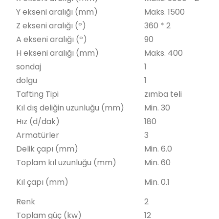
Y ekseni aralığı (mm)
Maks. 1500
Z ekseni aralığı (º)
360 * 2
A ekseni aralığı (º)
90
H ekseni aralığı (mm)
Maks. 400
sondaj
1
dolgu
1
Tafting Tipi
zımba teli
Kıl dış deliğin uzunluğu (mm)
Min. 30
Hız (d/dak)
180
Armatürler
3
Delik çapı (mm)
Min. 6.0
Toplam kıl uzunluğu (mm)
Min. 60
Kıl çapı (mm)
Min. 0.1
Renk
2
Toplam güç (kw)
12