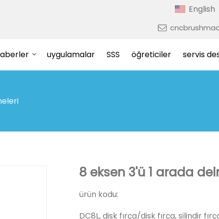
English
cncbrushmac
aberler
uygulamalar
SSS
öğreticiler
servis de
eleri
8 eksen 3'ü 1 arada de
ürün kodu:
DC8L, disk fırça/disk fırça, silindir fır