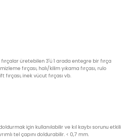
nik fırçalar üretebilen 3'ü 1 arada entegre bir fırça
izleme fırçası, halı/kilim yıkama fırçası, rulo
lift fırçası, inek vücut fırçası vb.
oldurmak için kullanılabilir ve kıl kaybı sorunu etkili
vrımlı tel çapını doldurabilir. < 0,7 mm.