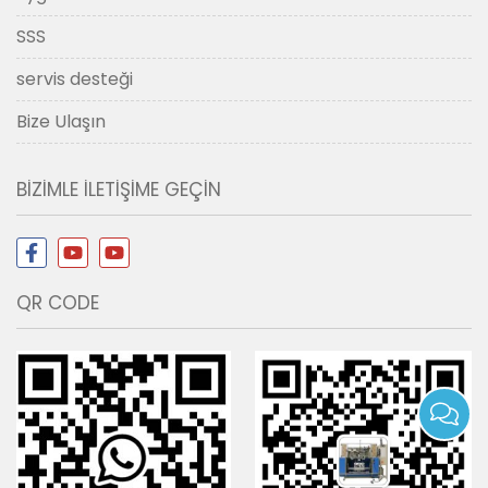
SSS
servis desteği
Bize Ulaşın
BIZIMLE ILETIŞIME GEÇIN
QR CODE