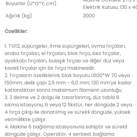
Boyutlar (U*G*Y, cm)
Elektrik Kutusu: 130 x 4
Ağırlık (kg)
3000
Özellikler:
1. TG12, süpürgeler, itme süpürgeleri, ovma fırçaları,
araba fırçaları, el fırçaları, blok fırça, bez fırçalar,
ayakkabı fırçaları, bulaşık fırçası ve diğer düz veya
kavisli fırçalar için bir fırça makinesidir.
2. Fırçaların özelliklerini, blok boyutu L600*W 70 veya
150mm; delik çapı 2,5 mm – 6,0 mm; 130 mm'ye kadar
katlandıktan sonra maksimum filament uzunluğu.
3. 3 delme ve 2 dolgu ile tasarlanmış, düz tabla 6
sıkma istasyonu, 6 veya 12 fikstür, her döngüde 2 veya
4 fırça çıkışı ile donatılmış ve sürekli döngüde, yüksek
verimlilikte çalışır.
4. Makine 6 bağlama istasyonuna sahiptir ve sürekli
döngüde çalışır. Operatör, 4 serbest bağlama