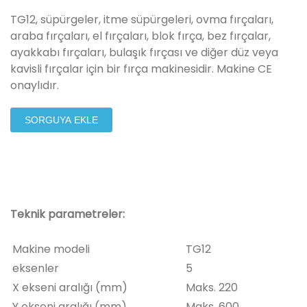
TG12, süpürgeler, itme süpürgeleri, ovma fırçaları,
araba fırçaları, el fırçaları, blok fırça, bez fırçalar,
ayakkabı fırçaları, bulaşık fırçası ve diğer düz veya
kavisli fırçalar için bir fırça makinesidir. Makine CE
onaylıdır.
SORGUYA EKLE
Teknik parametreler:
Makine modeli
TG12
eksenler
5
X ekseni aralığı (mm)
Maks. 220
Y ekseni aralığı (mm)
Maks. 600