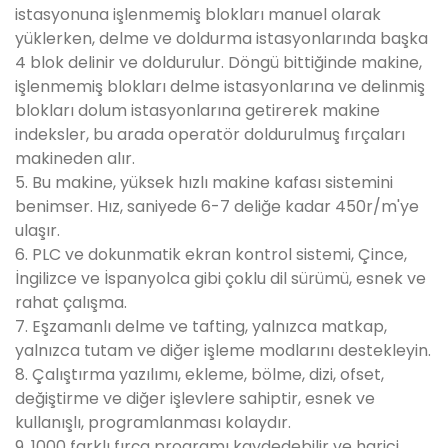
istasyonuna işlenmemiş blokları manuel olarak
yüklerken, delme ve doldurma istasyonlarında başka
4 blok delinir ve doldurulur. Döngü bittiğinde makine,
işlenmemiş blokları delme istasyonlarına ve delinmiş
blokları dolum istasyonlarına getirerek makine
indeksler, bu arada operatör doldurulmuş fırçaları
makineden alır.
5. Bu makine, yüksek hızlı makine kafası sistemini
benimser. Hız, saniyede 6-7 deliğe kadar 450r/m'ye
ulaşır.
6. PLC ve dokunmatik ekran kontrol sistemi, Çince,
İngilizce ve İspanyolca gibi çoklu dil sürümü, esnek ve
rahat çalışma.
7. Eşzamanlı delme ve tafting, yalnızca matkap,
yalnızca tutam ve diğer işleme modlarını destekleyin.
8. Çalıştırma yazılımı, ekleme, bölme, dizi, ofset,
değiştirme ve diğer işlevlere sahiptir, esnek ve
kullanışlı, programlanması kolaydır.
9. 1000 farklı fırça programı kaydedebilir ve harici