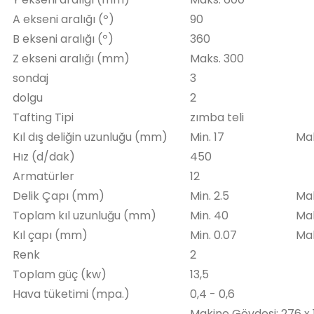
A ekseni aralığı (º)
90
B ekseni aralığı (º)
360
Z ekseni aralığı (mm)
Maks. 300
sondaj
3
dolgu
2
Tafting Tipi
zımba teli
Kıl dış deliğin uzunluğu (mm)
Min. 17
Mak
Hız (d/dak)
450
Armatürler
12
Delik Çapı (mm)
Min. 2.5
Mak
Toplam kıl uzunluğu (mm)
Min. 40
Mak
Kıl çapı (mm)
Min. 0.07
Mak
Renk
2
Toplam güç (kw)
13,5
Hava tüketimi (mpa.)
0,4 - 0,6
Makine Gövdesi: 276 x 