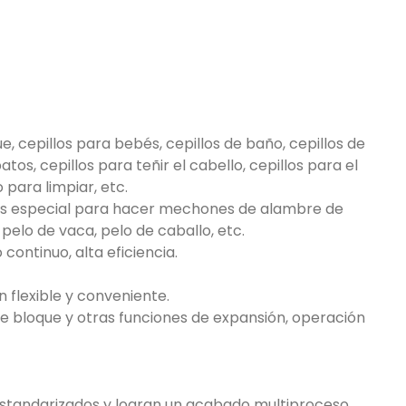
e, cepillos para bebés, cepillos de baño, cepillos de
os, cepillos para teñir el cabello, cepillos para el
o para limpiar, etc.
 Es especial para hacer mechones de alambre de
pelo de vaca, pelo de caballo, etc.
continuo, alta eficiencia.
ón flexible y conveniente.
 de bloque y otras funciones de expansión, operación
os estandarizados y logran un acabado multiproceso,