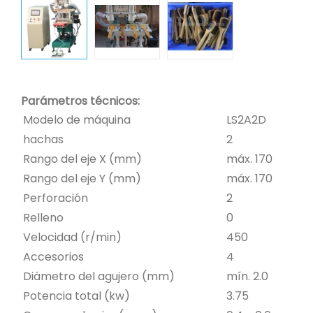
Parámetros técnicos:
Modelo de máquina
LS2A2D
hachas
2
Rango del eje X (mm)
máx. 170
Rango del eje Y (mm)
máx. 170
Perforación
2
Relleno
0
Velocidad (r/min)
450
Accesorios
4
Diámetro del agujero (mm)
mín. 2.0
Potencia total (kw)
3.75