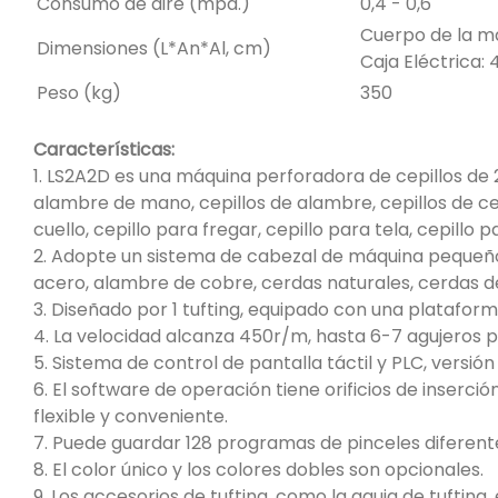
Consumo de aire (mpa.)
0,4 - 0,6
Cuerpo de la má
Dimensiones (L*An*Al, cm)
Caja Eléctrica: 4
Peso (kg)
350
Características:
1. LS2A2D es una máquina perforadora de cepillos de 2 
alambre de mano, cepillos de alambre, cepillos de cerda
cuello, cepillo para fregar, cepillo para tela, cepillo p
2. Adopte un sistema de cabezal de máquina pequeño
acero, alambre de cobre, cerdas naturales, cerdas de
3. Diseñado por 1 tufting, equipado con una plataforma
4. La velocidad alcanza 450r/m, hasta 6-7 agujeros 
5. Sistema de control de pantalla táctil y PLC, versió
6. El software de operación tiene orificios de inserc
flexible y conveniente.
7. Puede guardar 128 programas de pinceles diferen
8. El color único y los colores dobles son opcionales.
9. Los accesorios de tufting, como la aguja de tufting