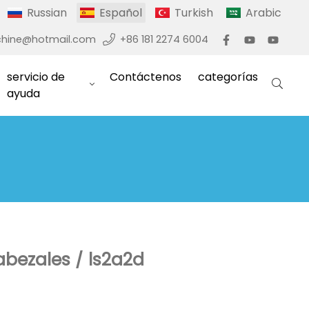
Russian
Español
Turkish
Arabic
hine@hotmail.com
+86 181 2274 6004
servicio de
Contáctenos
categorías
ayuda
abezales / ls2a2d