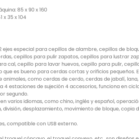
quina: 85 x 90 x 160
1 x 35 x 104
ejes especial para cepillos de alambre, cepillos de bloqu
s, cepillos para pulir zapatos, cepillos para lustrar zapat
ara cal, cepillo para lavar huevos, cepillo para pulir, cepill
 que es bueno para cerdas cortas y orificios pequeños.
 animales, como cerdas de cerdo, cerdas de jabalí, lana, 
 4 estaciones de sujeción 4 accesorios, funciona en ciclo 
por segundo.
n en varios idiomas, como chino, inglés y español, operaci
ión, división, desplazamiento, movimiento de bloque, copia
tes, compatible con USB externo.
, el troquel cóncavo, el troquel convexo, etc., son diseñ