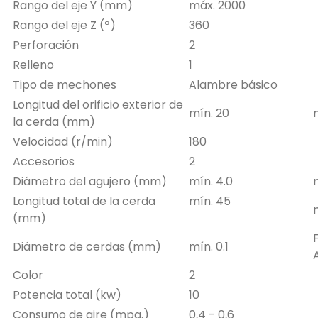
Rango del eje Y (mm)
máx. 2000
Rango del eje Z (º)
360
Perforación
2
Relleno
1
Tipo de mechones
Alambre básico
Longitud del orificio exterior de
mín. 20
la cerda (mm)
Velocidad (r/min)
180
Accesorios
2
Diámetro del agujero (mm)
mín. 4.0
Longitud total de la cerda
mín. 45
(mm)
Diámetro de cerdas (mm)
mín. 0.1
Color
2
Potencia total (kw)
10
Consumo de aire (mpa.)
0,4 - 0,6