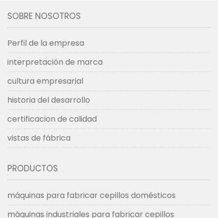
perforadora y
que produce cepillos de
SOBRE NOSOTROS
tufting de escobillas
hockey individuales.
de baño tg3
Perfil de la empresa
interpretación de marca
cultura empresarial
historia del desarrollo
certificacion de calidad
vistas de fábrica
PRODUCTOS
máquinas para fabricar cepillos domésticos
máquinas industriales para fabricar cepillos