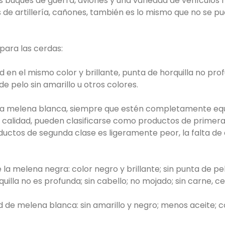
s buques de guerra, aviones y una variedad de vehículos m
de artillería, cañones, también es lo mismo que no se p
 para las cerdas:
 en el mismo color y brillante, punta de horquilla no prof
de pelo sin amarillo u otros colores.
, la melena blanca, siempre que estén completamente eq
 calidad, pueden clasificarse como productos de primera c
roductos de segunda clase es ligeramente peor, la falta d
la melena negra: color negro y brillante; sin punta de pel
rquilla no es profunda; sin cabello; no mojado; sin carne, c
d de melena blanca: sin amarillo y negro; menos aceite; 