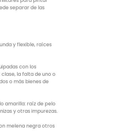
ilitares para pintar
uede separar de las
unda y flexible, raíces
uipadas con los
lase, la falta de uno o
e dos o más bienes de
o amarilla: raíz de pelo
enizas y otras impurezas.
con melena negra otros