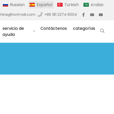
Russian
Español
Turkish
Arabic
hine@hotmail.com
+86 181 2274 6004
servicio de
Contáctenos
categorías
ayuda