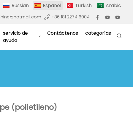
Russian
Español
Turkish
Arabic
hine@hotmail.com
+86 181 2274 6004
servicio de
Contáctenos
categorías
ayuda
pe (polietileno)