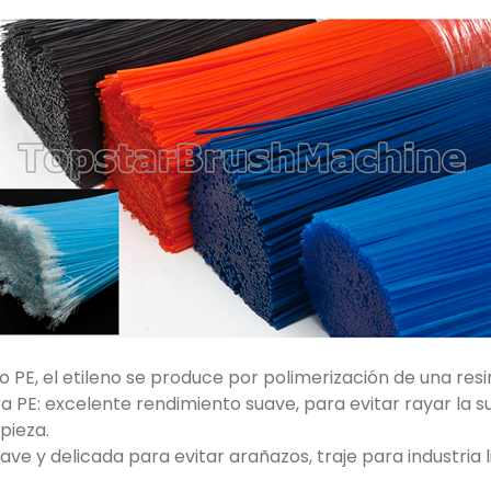
o PE, el etileno se produce por polimerización de una res
ra PE: excelente rendimiento suave, para evitar rayar la 
mpieza.
ave y delicada para evitar arañazos, traje para industria l