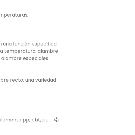
emperaturas;
n una función específica
lta temperatura, alambre
de alambre especiales
bre recto, una variedad
ilamento pp, pbt, pet,
pvc, pe, pa