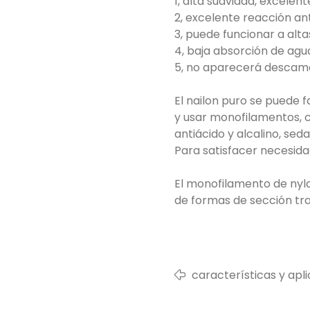
1, alta suavidad, excelen
2, excelente reacción an
3, puede funcionar a alt
4, baja absorción de agu
5, no aparecerá descamac
El nailon puro se puede 
y usar monofilamentos, 
antiácido y alcalino, sed
Para satisfacer necesida
El monofilamento de nyl
de formas de sección tran
características y apl
de pvc