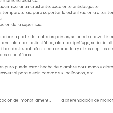
te memoria elástica;
tiquímica, antiincrustante, excelente antidesgaste;
as temperaturas, para soportar la esterilización a altas t
a;
ión de la superficie.
fabricar a partir de materias primas, se puede convertir e
como: alambre antiestático, alambre ignífugo, seda de a
a floreciente, antihifas , seda aromática y otros cepillos 
des específicas.
on puro puede estar hecho de alambre corrugado y alam
sversal para elegir, como: cruz, polígonos, etc.
icación del monofilamento
la diferenciación de monof