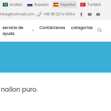
Arabic
Russian
Español
Turkish
hine@hotmail.com
+86 181 2274 6004
servicio de
Contáctenos
categorías
ayuda
nailon puro.