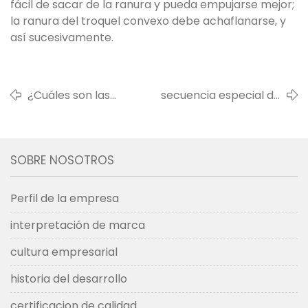
fácil de sacar de la ranura y pueda empujarse mejor;
la ranura del troquel convexo debe achaflanarse, y
así sucesivamente.
¿Cuáles son las
secuencia especial de
dimensiones de las
agujeros de ahorro para
herramientas de
evitar pisar las cerdas
tufting?
SOBRE NOSOTROS
Perfil de la empresa
interpretación de marca
cultura empresarial
historia del desarrollo
certificacion de calidad