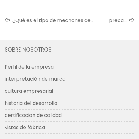
¿Qué es el tipo de mechones de
precaucion
alambre plano? ventajas y desventajas
de uso
del tipo de mechones de alambre
plano.
SOBRE NOSOTROS
Perfil de la empresa
interpretación de marca
cultura empresarial
historia del desarrollo
certificacion de calidad
vistas de fábrica