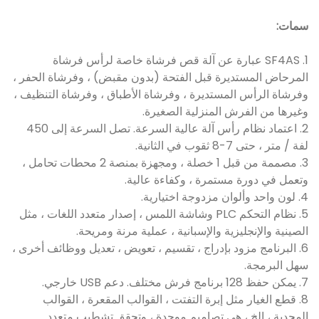
سمات:
1. SF4AS عبارة عن آلة قص فرشاة خاصة لرأس فرشاة
المرحاض المستديرة قبل الفتحة (بدون مقبض) ، وفرشاة الحفر ،
وفرشاة الرأس المستديرة ، وفرشاة الأطباق ، وفرشاة التنظيف ،
وغيرها من الفرش المنزلية الصغيرة.
2. اعتماد نظام رأس آلة عالية السرعة. تصل السرعة إلى 450
لفة / متر ، حتى 7-8 ثقوب في الثانية.
3. مصممة من قبل 1 خصلة ، ومجهزة بمنصة 2 محطات تحامل ،
وتعمل في دورة مستمرة ، وكفاءة عالية.
4. لون واحد وألوان مزدوجة اختيارية.
5. نظام التحكم PLC وشاشة اللمس ، إصدار متعدد اللغات ، مثل
الصينية والإنجليزية والإسبانية ، عملية مرنة ومريحة.
6. البرنامج مزود بإدراج ، تقسيم ، تعويض ، تعديل ووظائف أخرى ،
سهل البرمجة.
7. يمكن حفظ 128 برنامج فرش مختلف. دعم USB خارجي.
8. قطع الغيار مثل إبرة التفتت ، القوالب المقعرة ، القوالب
المحدبة ، إلخ ، هي تصاميم موحدة ، وتحقق تشطيب متعدد