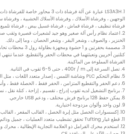
1. LS3A3H عبارة عن آلة فرشاة ذ
الوجهين ، وفرشاة الأسلاك ، وفرشاة الأسلاك الخشبية ، وفرشاة 
فرشاة تنظيف ، فرشاة قماش ، فرشاة غسيل بيض ، فرشاة تلميع ، 
2. اعتماد نظام رأس آلة صغير وهو جيد لشعيرات قصيرة وثقب صغير.
الخنزير ، والصوف ، وشعر البقر ، وشعر الحصان ، وما إلى ذلك.
كتلتين أخريين وتعبئتهما في محطات الحفر والتقطيع. عندما تنتهي ا
الفرشاة المملوءة من الماكينة.
4. تصل السرعة إلى 400r / m ، حتى 5-6 ثقوب في الثانية.
5. نظام التحكم PLC وشاشة اللمس ، إصدار متعدد اللغات ، مثل الصينية والإنجليزية والإسبانية ، عملية مرنة ومريحة.
6. دعم الحفر والتقطيع المتزامن ، الحفر فقط ، الخصلة فقط ، وأنماط المعالجة الأخرى.
7. برنامج التشغيل لديه ثقوب إدراج ، تقسيم ، إزاحة ، كتلة نقل ، نسخ كتلة ووظائف توسعة أخرى ، عملية مرنة ومريحة.
8. يمكن حفظ 128 برنامج فرش مختلف ، ودعم USB خارجي.
9. لون واحد وألوان مزدوجة اختيارية.
10. إكسسوارات الخصل مثل إبرة الخصل ، القالب المقعر ، القالب المحدب ، إلخ ، هي تصاميم موحدة ، وتحقق تشطيب متعدد العمليات ، جميل ودائم. سهل الإصلاح والاستبدال أيضًا.
11. قطع غيار Tufting تحقق تشطيب متعدد العمليات ، جميل ودائم.
12. استخدم محرك الفرامل ذو العلامة التجارية الإيطالية ، محرك ومحرك سيرفو Delta أو YASKAWA ، محمل العلامة التجارية المستورد ، مرحل Schneider ، ومكونات أخرى ذات نوعية جيدة.
13. حصلت الآلة على الموافقة CE.