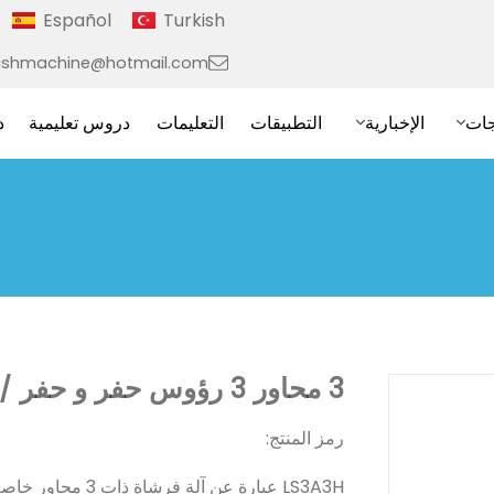
Español
Turkish
ushmachine@hotmail.com
جات
الإخبارية
التطبيقات
التعليمات
دروس تعليمية
د
3 محاور 3 رؤوس حفر و حفر / ls3a3h
رمز المنتج:
LS3A3H عبارة عن آ