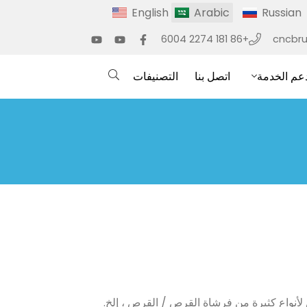
English
Arabic
Russian
+86 181 2274 6004
cncbr
عم الخدمة
اتصل بنا
التصنيفات
نواع كثيرة من فرشاة القرص / القرص ، إلخ.