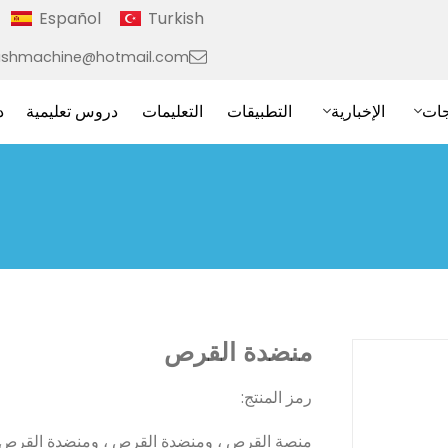
Español
Turkish
ushmachine@hotmail.com
جات
الإخبارية
التطبيقات
التعليمات
دروس تعليمية
د
منضدة القرص
رمز المنتج:
منصة القرص ، ومنضدة القرص ، ومنضدة القرص لأ