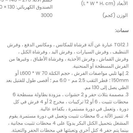
الأبعاد (L * W * H، cm)
الصندوق الكهربائي: 130 × 40 × 200
الوزن (كجم)
3000
سمات:
1. TG12 عبارة عن آلة فرشاة للمكانس ، ومكانس الدفع ، وفرش
التنظيف ، وفرش السيارات ، وفرش اليد ، وفرشاة الكتل ،
وفرش القماش ، وفرش الأحذية ، وفرشاة الأطباق ، وغيرها من
الفرش المسطحة أو المنحنية.
2. إنها تلبي مواصفات الفرش ، حجم الكتلة L600 * W 70 أو
150mm ؛ قطر الثقب 2.5 مم - 6.0 مم ؛ أقصى طول للفتيل بعد
الطي يصل إلى 130 مم.
3. مصممة بثلاث حفر و 2 حشوات ، مزودة بطاولة مسطحة 6
محطات تثبيت ، 6 أو 12 تركيبات ، مخرج 2 أو 4 فرش في كل
دورة ، وتعمل في دورة مستمرة ، بكفاءة عالية.
4. تتميز الآلة بـ 6 محطات تثبيت وتعمل في دورة مستمرة. يقوم
المشغل بتحميل الكتل البكر يدويًا على 4 محطات تثبيت مجانية ،
بينما يتم حفر 4 كتل أخرى وتعبئتها في محطات الحفر والتعبئة.