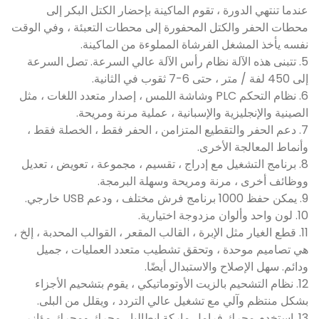
عندما تنتهي الدورة ، تقوم الماكينة بإحضار الكتل البكر إلى
محطات الحفر والكتل المحفورة إلى محطات التعبئة ، وفي الوقت
نفسه يأخذ المشغل الفرشاة المملوءة من الماكينة.
5. تتبنى هذه الآلة نظام رأس الآلة عالي السرعة. تصل السرعة
إلى 450 لفة / متر ، حتى 6-7 ثقوب في الثانية.
6. نظام التحكم PLC وشاشة اللمس ، إصدار متعدد اللغات ، مثل
الصينية والإنجليزية والإسبانية ، عملية مرنة ومريحة.
7. دعم الحفر والتقطيع المتزامن ، الحفر فقط ، الخصلة فقط ،
وأنماط المعالجة الأخرى.
8. برنامج التشغيل مع إدراج ، تقسيم ، مجموعة ، تعويض ، تعديل
ووظائف أخرى ، مرنة ومريحة وسهلة البرمجة.
9. يمكن حفظ 1000 برنامج فرش مختلف ، ودعم USB خارجي.
10. لون واحد وألوان مزدوجة اختيارية.
11. قطع الغيار مثل الإبرة ، القالب المقعر ، القوالب المحدبة ، إلخ ،
هي تصاميم موحدة ، وتحقق تشطيب متعدد العمليات ، جميل
ودائم. سهل الإصلاح والاستبدال أيضًا.
12. نظام التشحيم بالزيت الأوتوماتيكي ، يقوم بتشحيم الأجزاء
بشكل منتظم وآلي مع تشغيل عالي التردد ، ويقلل من البلى.
13. استخدم محرك فرامل ماركة إيطاليا ، محرك ومحرك مؤازر