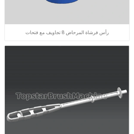
رأس فرشاة المرحاض 8 تجاويف مع فتحات