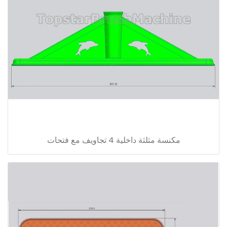
مكنسة مثلثة داخلية 4 تجاويف مع فتحات