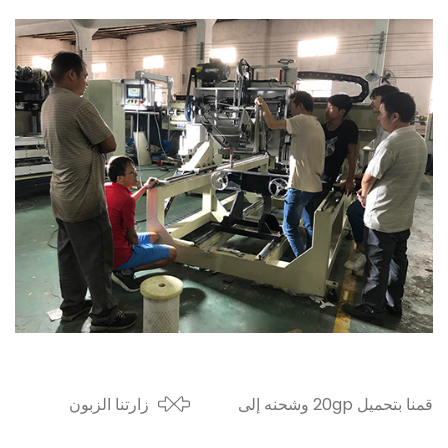
قمنا بتحميل 20gp وشحنه إلى
زارتنا الزبون
إفريقيا
الأوزبكي