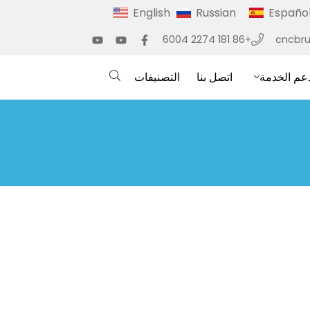
English
Russian
Españo
+86 181 2274 6004
cncbr
عم الخدمة
اتصل بنا
التصنيفات