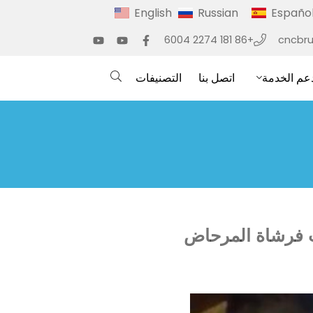
English
Russian
Españo
+86 181 2274 6004
cncbr
عم الخدمة
اتصل بنا
التصنيفات