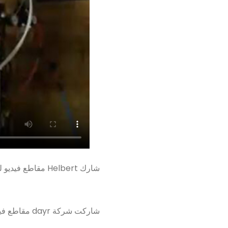
شارك Helbert مقاطع فيديو لماكينة الخصل ذات 4 محاور SF4AS وآلة تشذيب فرشاة المرحاض ATM5 لإنتاج فراشي المرحاض.
محاور 5 رأس tg12