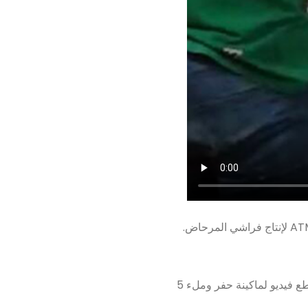
قامت شركة yofupsa بمشاركة مقاطع فيديو لماكينة حفر وملء 5