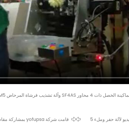
شاركت شركة dayr مقاطع فيديو لآلة حفر وملء 5
محاور 3 رؤوس tg3