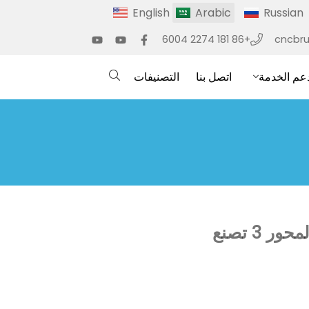
English
Arabic
Russian
+86 181 2274 6004
cncbr
عم الخدمة
اتصل بنا
التصنيفات
شارك العميل السري لانكا مقاطع فيديو لآلة حفر وتقطيع ثنائية المحور 3 تصنع