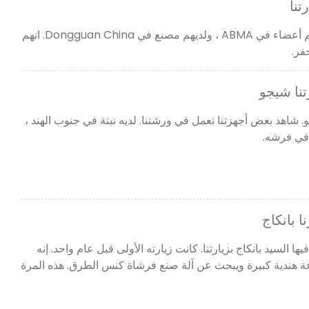
تنا
جاء الزبون الأمريكي لزيارتنا. هم أعضاء في ABMA ، ولديهم مصنع في Dongguan China. انهم
تنا شيجو
و. شاهد بعض أجهزتنا تعمل في ورشتنا. لديه نبتة في جنوب الهند ،
 في فرشه.
ا بانكاج
يها السيد بانكاج بزيارتنا. كانت زيارته الأولى قبل عام واحد. إنه
ندية كبيرة ويبحث عن آلة صنع فرشاة كنس الطرق. هذه المرة