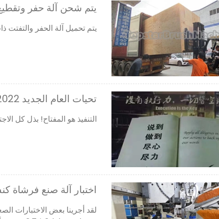
يتم شحن آلة حفر وتقطيع 8 محاور 3 في 1 إلى أسترال
يتم تحميل آلة الحفر والتفتت ذات 8 محاور 3 في 1 في 40HQ وشحنها إلى أستر
تحيات العام الجديد 2022
التنفيذ هو المفتاح! بذل كل الاجتهاد في أفعالنا لد
اختبار آلة صنع فرشاة ك