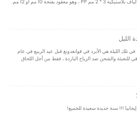
مسطح مختلط 3 * 0.7 مم مع ألياف بلاستيكية 3 * 2 مم PP ، وهو معقود بفتحة 10 مم أو 12 مم.
ة الليل
تلك الليلة هي الأبرد في قوانغدونغ قبل عيد الربيع في عام
ضافي للتعبئة والشحن ضد الرياح الباردة ، فقط من أجل اللحاق
إيجابيا !!! سنة جديدة سعيدة للجميع!