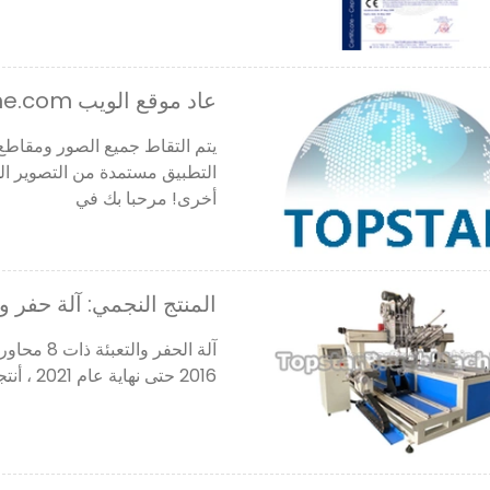
عاد موقع الويب www.cncbrushmachine.com عبر الإنترنت
يتم التقاط جميع الصور ومقاطع ال
التطبيق مستمدة من التصوير الح
أخرى! مرحبا بك في
المنتج النجمي: آلة حفر وملء 8 محاور
2016 حتى نهاية عام 2021 ، أنتجنا أكثر من 40 آلة وقمنا بالتصدير بنجاح إلى روسيا وإسبانيا