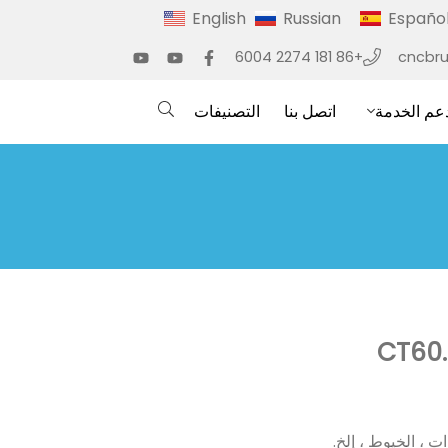
English
Russian
Españo
+86 181 2274 6004
cncbr
عم الخدمة
اتصل بنا
التصنيفات
ت ، الخيوط ، إلخ.