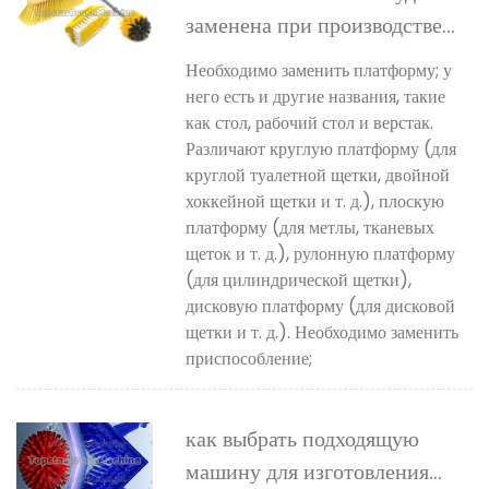
заменена при производстве
разных щеток на одной и той
Необходимо заменить платформу; у
же машине?
него есть и другие названия, такие
как стол, рабочий стол и верстак.
Различают круглую платформу (для
круглой туалетной щетки, двойной
хоккейной щетки и т. д.), плоскую
платформу (для метлы, тканевых
щеток и т. д.), рулонную платформу
(для цилиндрической щетки),
дисковую платформу (для дисковой
щетки и т. д.). Необходимо заменить
приспособление;
как выбрать подходящую
машину для изготовления