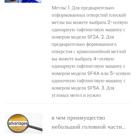
щеток в соответствии с
Метлы: 1. Для предварительно
различными щетками?
отформованных отверстий плоской
метлы вы можете выбрать 2-осевую
одинарную тафтинговую машину с
номером модели SF2A. 2. Для
предварительно формованного
отверстия с криволинейной метлой
вы можете выбрать 4-осевую
одинарную тафтинговую машину с
номером модели SF4A или 5-осевую
одиночную тафтинговую машину с
номером модели SF5A. 3. Для
угловых метел и нужно
в чем преимущество
небольшой головной части
машины?