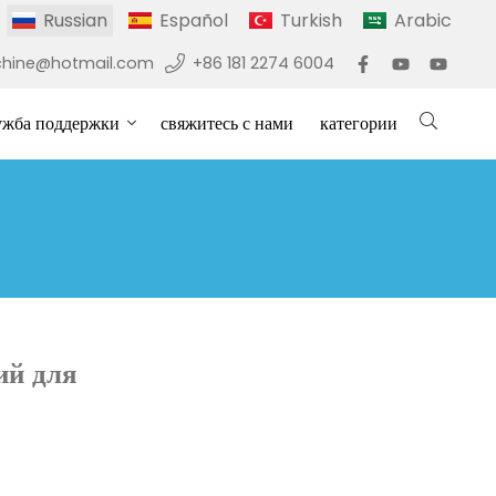
Russian
Español
Turkish
Arabic
hine@hotmail.com
+86 181 2274 6004
ужба поддержки
свяжитесь с нами
категории
ий для