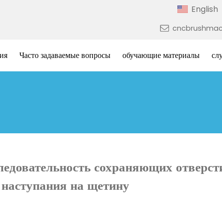
English
cncbrushmac
ия
Часто задаваемые вопросы
обучающие материалы
сл
ледовательность сохраняющих отверст
наступания на щетину