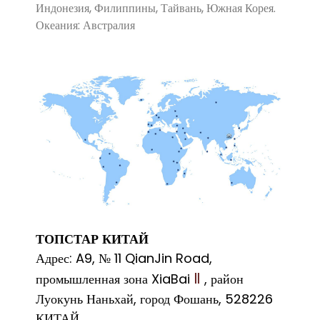
Индонезия, Филиппины, Тайвань, Южная Корея.
Океания: Австралия
ТОПСТАР КИТАЙ
Адрес: A9, № 11 QianJin Road,
промышленная зона XiaBai
, район
Ⅱ
Луокунь Наньхай, город Фошань, 528226
КИТАЙ