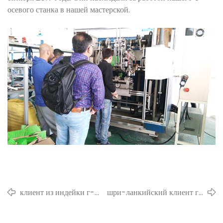
осевого станка в нашей мастерской.
клиент из индейки г-н.
шри-ланкийский клиент г-
Кая пришла к нам в
н. Васанта пришла к нам в
гости
гости