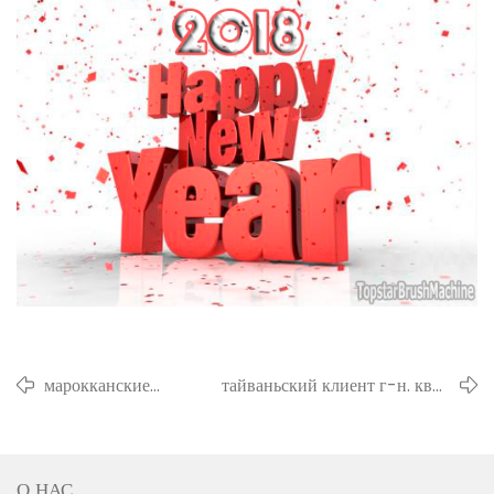
марокканские
тайваньский клиент г-н. квок
клиенты посетили
пришел на тренировку
нас
О НАС