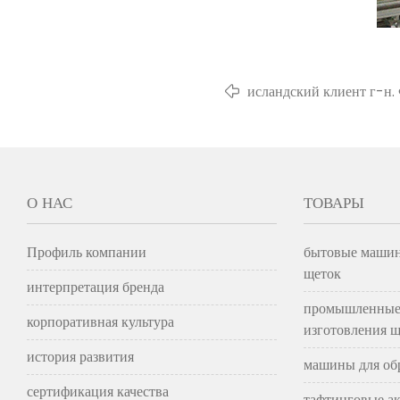
исландский клиент г-н.
О НАС
ТОВАРЫ
Профиль компании
бытовые машин
щеток
интерпретация бренда
промышленные
корпоративная культура
изготовления щ
история развития
машины для об
сертификация качества
тафтинговые а