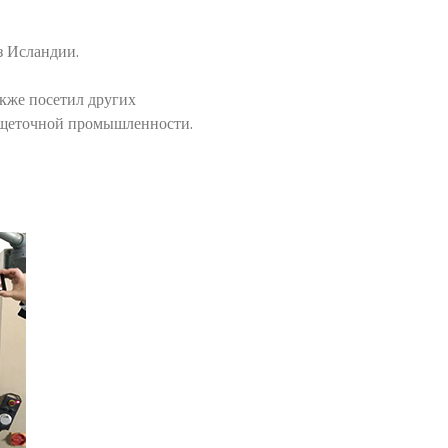
из Исландии.
акже посетил других
й щеточной промышленности.