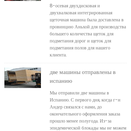
интегрированная щеточная
8-осевая двухдисковая и
машина была доставлена ​​в
двухвалковая интегрированная
Аньхой, Китай.
щеточная машина была доставлена ​​в
провинцию Аньхой для производства
большего количества щеток для
подметания дорог и щеток для
подметания полов для нашего
клиента.
две машины отправлены в
испанию
Мы отправили две машины в
Испанию. С первого дня, когда г-н
Андер связался с нами, до
окончательного оформления заказа
прошло менее полугода. Из-за
эпидемической блокады мы не можем