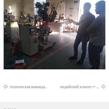
техническая команда
индийский клиент г-н.
topstar обсуждает и
панкай посетил нас
учится