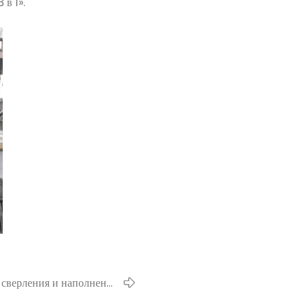
 в 1».
 сверления и наполнения
я цилиндрические щетки