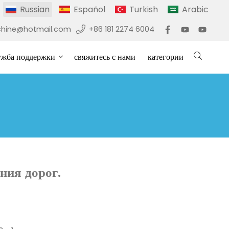
Russian
Español
Turkish
Arabic
hine@hotmail.com
+86 181 2274 6004
ужба поддержки
свяжитесь с нами
категории
ния дорог.