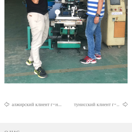
алжирский клиент г-н.
тунисский клиент г-н.
Малек посетил нашу фабрику
сами посетили нас