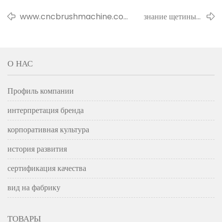
www.cncbrushmachine.com
знание щетины /
запущен официально
волокон кисти
О НАС
Профиль компании
интерпретация бренда
корпоративная культура
история развития
сертификация качества
вид на фабрику
ТОВАРЫ