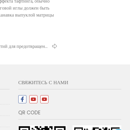
ффекта тафтинга, обычно
нговой иглы должен быть
; канавка выпуклой матрицы
стий для предотвращения
наступания на щетину
СВЯЖИТЕСЬ С НАМИ
QR CODE