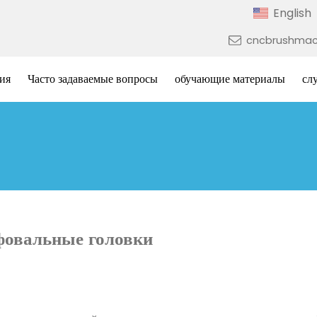
English
cncbrushmac
ия
Часто задаваемые вопросы
обучающие материалы
сл
фовальные головки