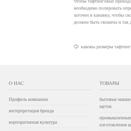
Чтобы тафтинговые принадл
необходимо полировать опр
заточен в канавку, чтобы с
должна быть скошена и так д
каковы размеры тафтин
инструментов.
О НАС
ТОВАРЫ
Профиль компании
бытовые машин
щеток
интерпретация бренда
промышленные
корпоративная культура
изготовления щ